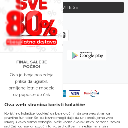
PRIJAVITE SE
Zapratite nas
FINAL SALE JE
POČEO!
Ovo je tvoja poslednja
prilika da ugrabiš
omiljene letnje modele
uz popuste do čak
-80%!
Ova web stranica koristi kolačiće
Koristimo kolačiće (cookies) da bismo učinili da ova web stranica
A to nije sve – na
pravilno funkcioniše i da bismo mogli dalje da unapređujemo web
Nastojimo da budemo što precizniji u opisu proizvoda, prikazu slika i
modele snižene do
lokaciju kako bismo poboljšali vaše korisničko iskustvo, personalizovali
samih cena, ali ne možemo garantovati da su sve informacije kompletne
sadržaj i oglase, omogućili funkcije društvenih medija i analizirali
-50% očekuje te i
i bez grešaka. Svi artikli prikazani na sajtu su deo naše ponude i ne