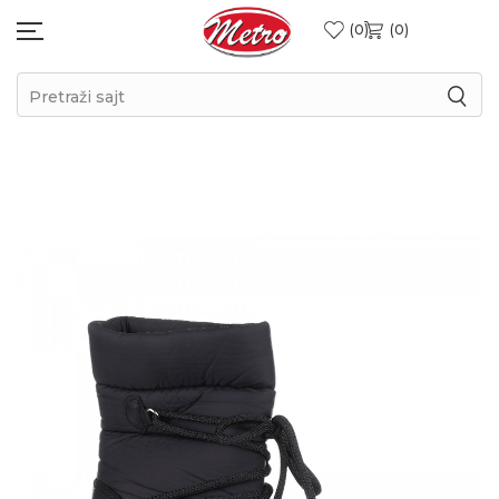
0
0
Pretraži sajt