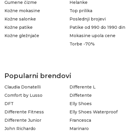
Gumene čizme
Helanke
Kožne mokasine
Top prilika
Kožne salonke
Poslednji brojevi
Kožne patike
Patike od 990 do 1990 din
Kožne gležnjače
Mokasine upola cene
Torbe -70%
Popularni brendovi
Claudia Donatelli
Differente L
Comfort by Lusso
Diffetente
DFT
Elly Shoes
Differente Fitness
Elly Shoes Waterproof
Differente Junior
Francesca
John Richardo
Marinaro