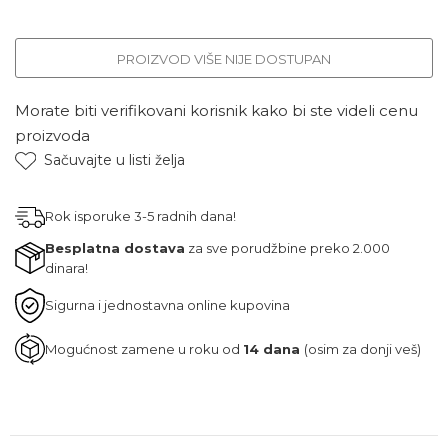
PROIZVOD VIŠE NIJE DOSTUPAN
Morate biti verifikovani korisnik kako bi ste videli cenu
proizvoda
Sačuvajte u listi želja
Rok isporuke 3-5 radnih dana!
Besplatna dostava
za sve porudžbine preko 2.000
dinara!
Sigurna i jednostavna online kupovina
Mogućnost zamene u roku od
14 dana
(osim za donji veš)