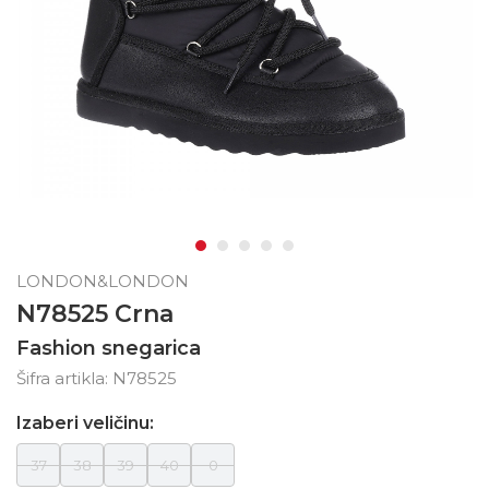
LONDON&LONDON
N78525 Crna
Fashion snegarica
Šifra artikla:
N78525
Izaberi veličinu:
37
38
39
40
0