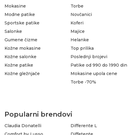
Mokasine
Torbe
Modne patike
Novčanici
Sportske patike
Koferi
Salonke
Majice
Gumene čizme
Helanke
Kožne mokasine
Top prilika
Kožne salonke
Poslednji brojevi
Kožne patike
Patike od 990 do 1990 din
Kožne gležnjače
Mokasine upola cene
Torbe -70%
Popularni brendovi
Claudia Donatelli
Differente L
Comfort by Lusso
Diffetente