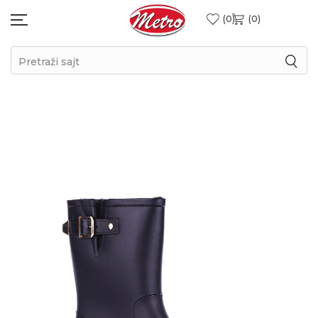
0
0
Pretraži sajt