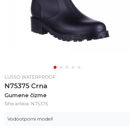
LUSSO WATERPROOF
N75375 Crna
Gumene čizme
Šifra artikla:
N75375
Vodootporni model!