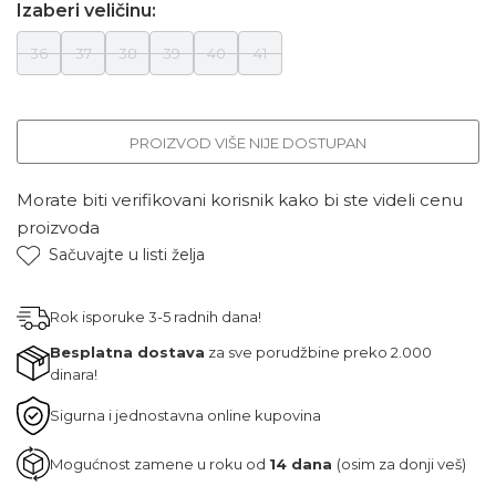
Izaberi veličinu:
36
37
38
39
40
41
PROIZVOD VIŠE NIJE DOSTUPAN
Morate biti verifikovani korisnik kako bi ste videli cenu
proizvoda
Sačuvajte u listi želja
Rok isporuke 3-5 radnih dana!
Besplatna dostava
za sve porudžbine preko 2.000
dinara!
Sigurna i jednostavna online kupovina
Mogućnost zamene u roku od
14 dana
(osim za donji veš)