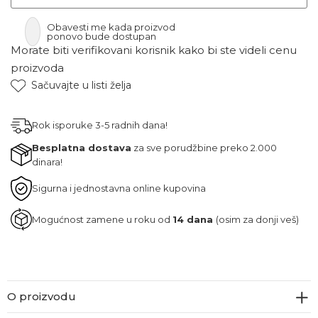
Obavesti me kada proizvod
ponovo bude dostupan
Morate biti verifikovani korisnik kako bi ste videli cenu
proizvoda
Sačuvajte u listi želja
Rok isporuke 3-5 radnih dana!
Besplatna dostava
za sve porudžbine preko 2.000
dinara!
Sigurna i jednostavna online kupovina
Mogućnost zamene u roku od
14 dana
(osim za donji veš)
O proizvodu