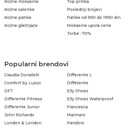
Kožne mokasine
Top prilika
Kožne salonke
Poslednji brojevi
Kožne patike
Patike od 990 do 1990 din
Kožne gležnjače
Mokasine upola cene
Torbe -70%
Popularni brendovi
Claudia Donatelli
Differente L
Comfort by Lusso
Diffetente
DFT
Elly Shoes
Differente Fitness
Elly Shoes Waterproof
Differente Junior
Francesca
John Richardo
Marinaro
London & London
Pandino