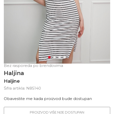
Bez rasporeda po brendovima
Haljina
Haljine
Šifra artikla:
N85140
Obavestite me kada proizvod bude dostupan
PROIZVOD VIŠE NIJE DOSTUPAN