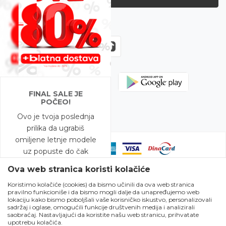
Zapratite nas
FINAL SALE JE
POČEO!
Ovo je tvoja poslednja
prilika da ugrabiš
omiljene letnje modele
uz popuste do čak
-80%!
Ova web stranica koristi kolačiće
Koristimo kolačiće (cookies) da bismo učinili da ova web stranica
A to nije sve – na
pravilno funkcioniše i da bismo mogli dalje da unapređujemo web
Nastojimo da budemo što precizniji u opisu proizvoda, prikazu slika i
modele snižene do
lokaciju kako bismo poboljšali vaše korisničko iskustvo, personalizovali
samih cena, ali ne možemo garantovati da su sve informacije kompletne
sadržaj i oglase, omogućili funkcije društvenih medija i analizirali
-50% očekuje te i
i bez grešaka. Svi artikli prikazani na sajtu su deo naše ponude i ne
saobraćaj. Nastavljajući da koristite našu web stranicu, prihvatate
podrazumeva da su dostupni u svakom trenutku. Raspoloživost robe
BESPLATNA DOSTAVA!
upotrebu kolačića.