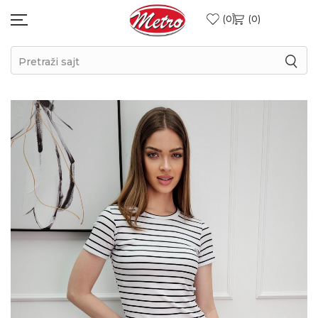
0
0
Pretraži sajt