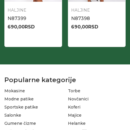
HALJINE
HALJINE
N87399
N87398
690,00
RSD
690,00
RSD
Popularne kategorije
Mokasine
Torbe
Modne patike
Novčanici
Sportske patike
Koferi
Salonke
Majice
Gumene čizme
Helanke