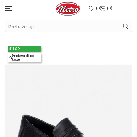
0
0
Pretraži sajt
TOP
Proizvodi od
kože