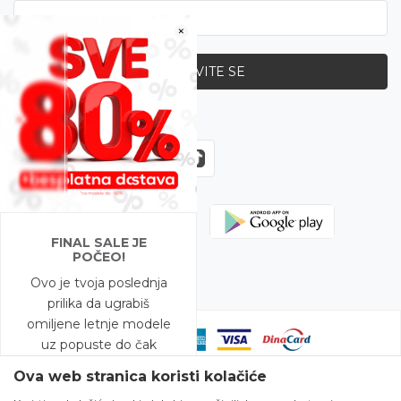
×
PRIJAVITE SE
Zapratite nas
FINAL SALE JE
POČEO!
Ovo je tvoja poslednja
prilika da ugrabiš
omiljene letnje modele
uz popuste do čak
-80%!
Ova web stranica koristi kolačiće