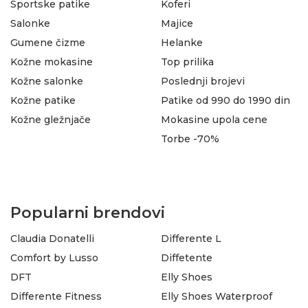
Sportske patike
Koferi
Salonke
Majice
Gumene čizme
Helanke
Kožne mokasine
Top prilika
Kožne salonke
Poslednji brojevi
Kožne patike
Patike od 990 do 1990 din
Kožne gležnjače
Mokasine upola cene
Torbe -70%
Popularni brendovi
Claudia Donatelli
Differente L
Comfort by Lusso
Diffetente
DFT
Elly Shoes
Differente Fitness
Elly Shoes Waterproof