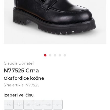
Claudia Donatelli
N77525 Crna
Oksfordice kožne
Šifra artikla:
N77525
Izaberi veličinu:
36
37
38
39
40
41