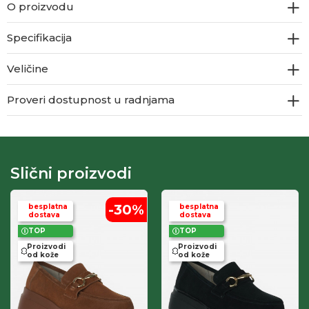
O proizvodu
Specifikacija
Veličine
Proveri dostupnost u radnjama
Slični proizvodi
-30
%
besplatna
besplatna
dostava
dostava
TOP
TOP
Proizvodi
Proizvodi
od kože
od kože