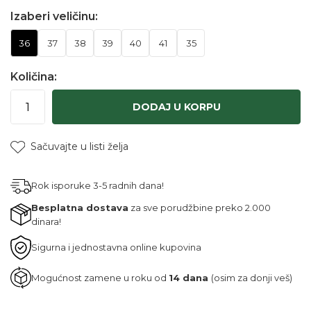
Izaberi veličinu:
36
37
38
39
40
41
35
Količina:
DODAJ U KORPU
Sačuvajte u listi želja
Rok isporuke 3-5 radnih dana!
Besplatna dostava
za sve porudžbine preko 2.000
dinara!
Sigurna i jednostavna online kupovina
Mogućnost zamene u roku od
14 dana
(osim za donji veš)