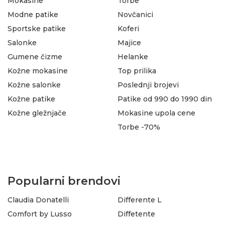
Mokasine
Torbe
Modne patike
Novčanici
Sportske patike
Koferi
Salonke
Majice
Gumene čizme
Helanke
Kožne mokasine
Top prilika
Kožne salonke
Poslednji brojevi
Kožne patike
Patike od 990 do 1990 din
Kožne gležnjače
Mokasine upola cene
Torbe -70%
Popularni brendovi
Claudia Donatelli
Differente L
Comfort by Lusso
Diffetente