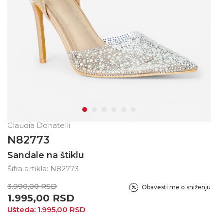
Claudia Donatelli
N82773
Sandale na štiklu
Šifra artikla:
N82773
3.990,00
RSD
Obavesti me o sniženju
1.995,00
RSD
Ušteda:
1.995,00
RSD