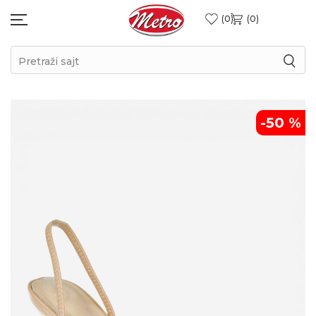
0
0
Pretraži sajt
-50
%