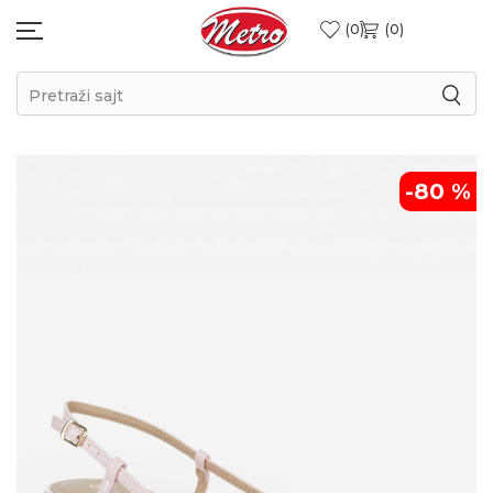
0
0
Pretraži sajt
-80
%