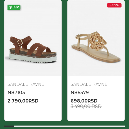
-80
%
TOP
SANDALE RAVNE
SANDALE RAVNE
N87103
N86579
2.790,00
RSD
698,00
RSD
3.490,00
RSD