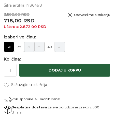
Šifra artikla:
N86498
3.590,00
RSD
Obavesti me o sniženju
718,00
RSD
Ušteda:
2.872,00
RSD
Izaberi veličinu:
36
37
38
39
40
41
Količina:
DODAJ U KORPU
Sačuvajte u listi želja
Rok isporuke 3-5 radnih dana!
Besplatna dostava
za sve porudžbine preko 2.000
dinara!