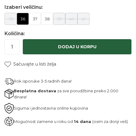
Izaberi veličinu:
35
36
37
38
39
40
41
Količina:
DODAJ U KORPU
Sačuvajte u listi želja
Rok isporuke 3-5 radnih dana!
Besplatna dostava
za sve porudžbine preko 2.000
dinara!
Sigurna i jednostavna online kupovina
Mogućnost zamene u roku od
14 dana
(osim za donji veš)