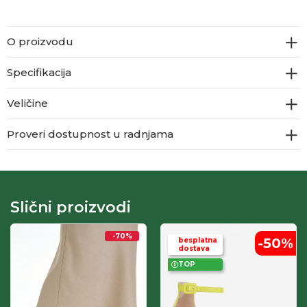
O proizvodu
Specifikacija
Veličine
Proveri dostupnost u radnjama
Slični proizvodi
-70
%
-50
%
besplatna
dostava
TOP