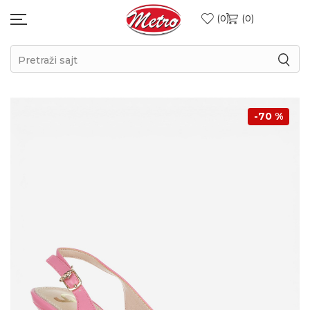
0
0
Pretraži sajt
-70
%