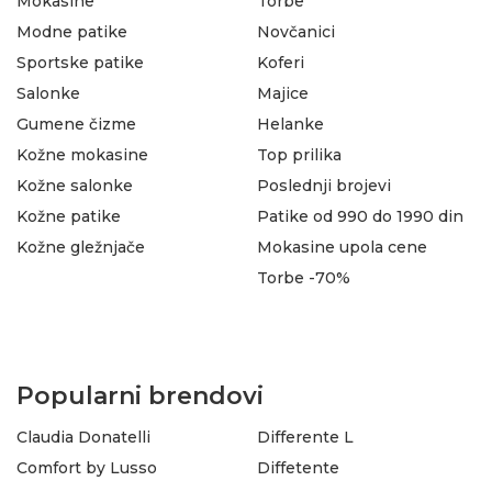
Mokasine
Torbe
Modne patike
Novčanici
Sportske patike
Koferi
Salonke
Majice
Gumene čizme
Helanke
Kožne mokasine
Top prilika
Kožne salonke
Poslednji brojevi
Kožne patike
Patike od 990 do 1990 din
Kožne gležnjače
Mokasine upola cene
Torbe -70%
Popularni brendovi
Claudia Donatelli
Differente L
Comfort by Lusso
Diffetente