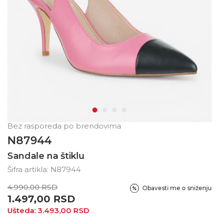
Bez rasporeda po brendovima
N87944
Sandale na štiklu
Šifra artikla:
N87944
4.990,00
RSD
Obavesti me o sniženju
1.497,00
RSD
Ušteda:
3.493,00
RSD