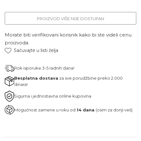
PROIZVOD VIŠE NIJE DOSTUPAN
Morate biti verifikovani korisnik kako bi ste videli cenu
proizvoda
Sačuvajte u listi želja
Rok isporuke 3-5 radnih dana!
Besplatna dostava
za sve porudžbine preko 2.000
dinara!
Sigurna i jednostavna online kupovina
Mogućnost zamene u roku od
14 dana
(osim za donji veš)