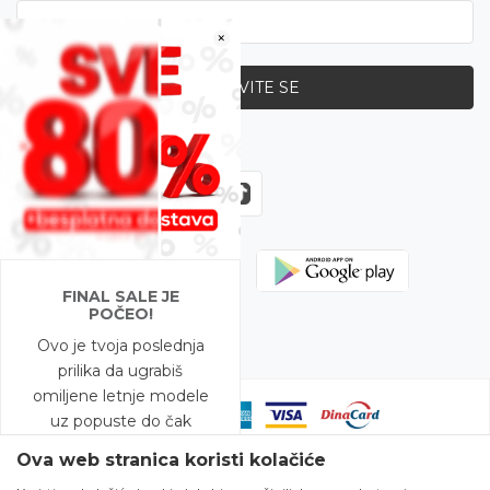
×
PRIJAVITE SE
Zapratite nas
FINAL SALE JE
POČEO!
Ovo je tvoja poslednja
prilika da ugrabiš
omiljene letnje modele
uz popuste do čak
-80%!
Ova web stranica koristi kolačiće