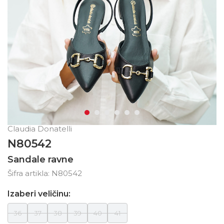
Claudia Donatelli
N80542
Sandale ravne
Šifra artikla:
N80542
Izaberi veličinu:
36
37
38
39
40
41