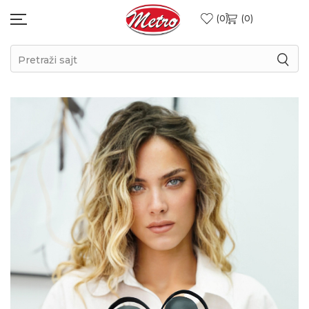
0
0
Pretraži sajt