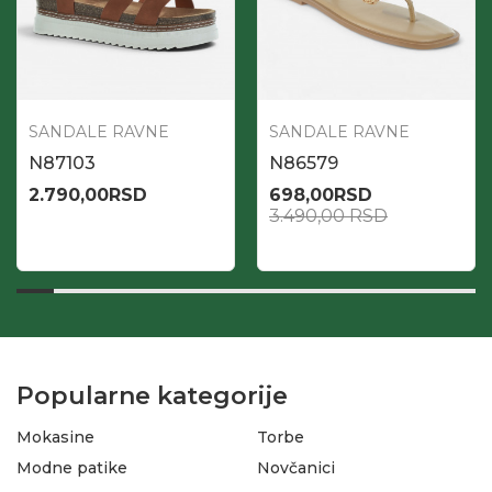
SANDALE RAVNE
SANDALE RAVNE
N87103
N86579
2.790,00
RSD
698,00
RSD
3.490,00
RSD
Popularne kategorije
Mokasine
Torbe
Modne patike
Novčanici