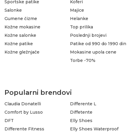
Sportske patike
Koferi
Salonke
Majice
Gumene čizme
Helanke
Kožne mokasine
Top prilika
Kožne salonke
Poslednji brojevi
Kožne patike
Patike od 990 do 1990 din
Kožne gležnjače
Mokasine upola cene
Torbe -70%
Popularni brendovi
Claudia Donatelli
Differente L
Comfort by Lusso
Diffetente
DFT
Elly Shoes
Differente Fitness
Elly Shoes Waterproof