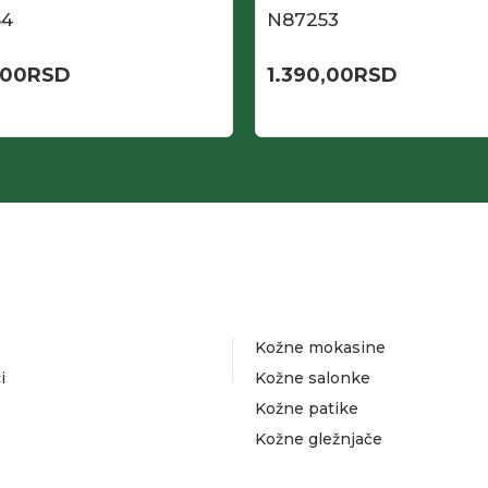
54
N87253
,00
RSD
1.390,00
RSD
Kožne mokasine
i
Kožne salonke
Kožne patike
Kožne gležnjače