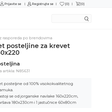
0
0
a
Prijavite se
Registrujte se
Mogućnost zamene u roku od 14 dana
z rasporeda po brendovima
et posteljine za krevet
60x220
steljina
ra artikla:
N85631
et posteljine od 100% visokokvalitetnog
amuka.
astoji se od jorganske navlake 160x220cm,
aršava 180x230cm i 1 jastučnice 60x80cm