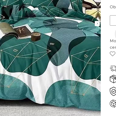
Ob
Mor
ce