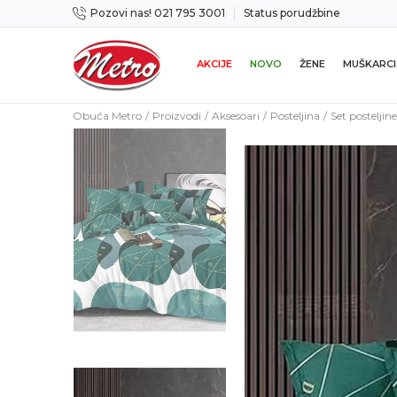
Pozovi nas! 021 795 3001
Status porudžbine
ene u roku od 14 dana
Preuzmi Metro apli
AKCIJE
NOVO
ŽENE
MUŠKARCI
Obuća Metro
Proizvodi
Aksesoari
Posteljina
Set posteljin