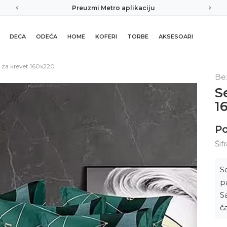
kaciju
Sigurno plaćanje platnim karticam
DECA
ODEĆA
HOME
KOFERI
TORBE
AKSESOARI
e za krevet 160x220
Be
S
1
Po
Šif
S
p
S
č