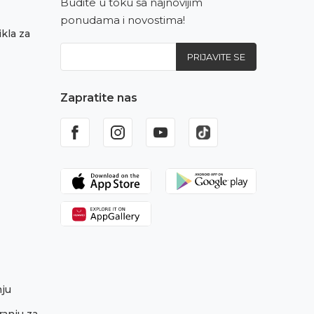
Budite u toku sa najnovijim
ponudama i novostima!
kla za
PRIJAVITE SE
Zapratite nas
nju