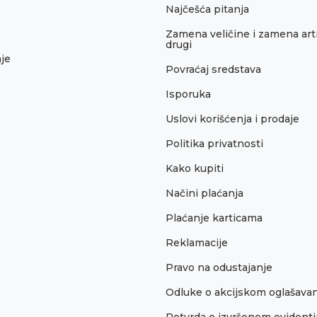
Najčešća pitanja
Zamena veličine i zamena arti
drugi
je
Povraćaj sredstava
Isporuka
Uslovi korišćenja i prodaje
Politika privatnosti
Kako kupiti
Načini plaćanja
Plaćanje karticama
Reklamacije
Pravo na odustajanje
Odluke o akcijskom oglašava