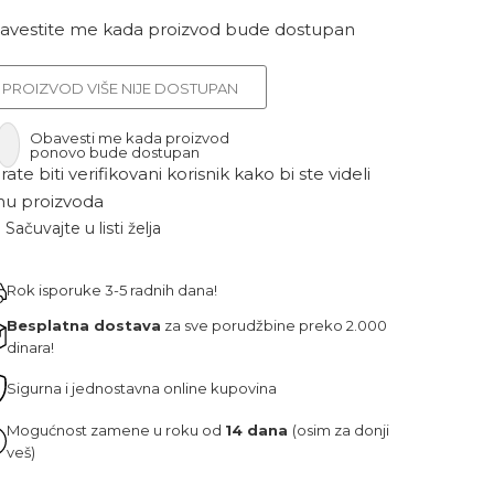
avestite me kada proizvod bude dostupan
PROIZVOD VIŠE NIJE DOSTUPAN
Obavesti me kada proizvod
ponovo bude dostupan
ate biti verifikovani korisnik kako bi ste videli
nu proizvoda
Sačuvajte u listi želja
Rok isporuke 3-5 radnih dana!
Besplatna dostava
za sve porudžbine preko 2.000
dinara!
Sigurna i jednostavna online kupovina
Mogućnost zamene u roku od
14 dana
(osim za donji
veš)