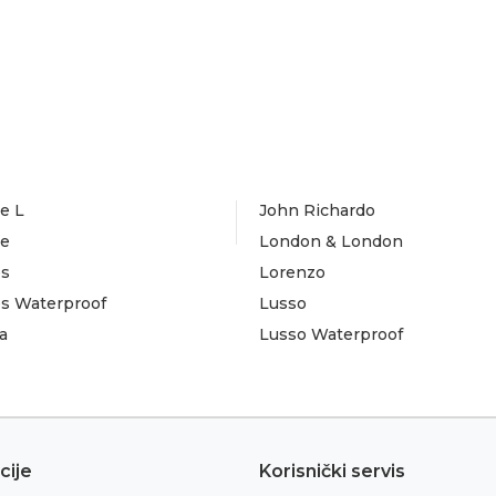
e L
John Richardo
te
London & London
es
Lorenzo
es Waterproof
Lusso
a
Lusso Waterproof
cije
Korisnički servis