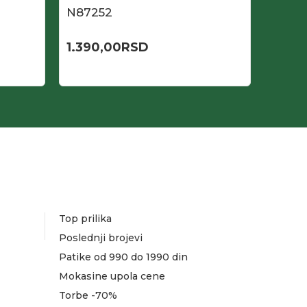
N87252
N872
1.390,00
RSD
1.390
Top prilika
Poslednji brojevi
Patike od 990 do 1990 din
Mokasine upola cene
Torbe -70%