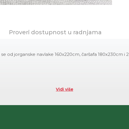
Proveri dostupnost u radnjama
ji se od jorganske navlake 160x220cm, čaršafa 180x230cm i 
Vidi više