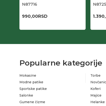
N87716
N872
990,00
RSD
1.390
Popularne kategorije
Mokasine
Torbe
Modne patike
Novčanic
Sportske patike
Koferi
Salonke
Majice
Gumene čizme
Helanke