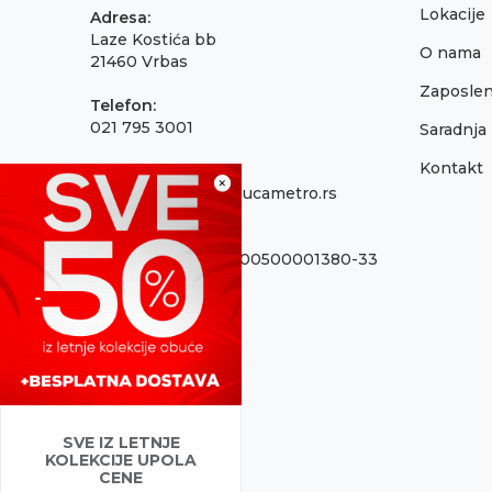
Lokacije
Adresa:
Laze Kostića bb
O nama
21460 Vrbas
Zaposlen
Telefon:
021 795 3001
Saradnja
Kontakt
Email:
×
onlinepodrska@obucametro.rs
Račun:
OTP Banka 325-9500500001380-33
PIB:
100637224
Matični broj
08698856
SVE IZ LETNJE
KOLEKCIJE UPOLA
CENE