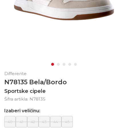
Differente
N78135 Bela/Bordo
Sportske cipele
Šifra artikla:
N78135
Izaberi veličinu:
40
41
42
43
44
45