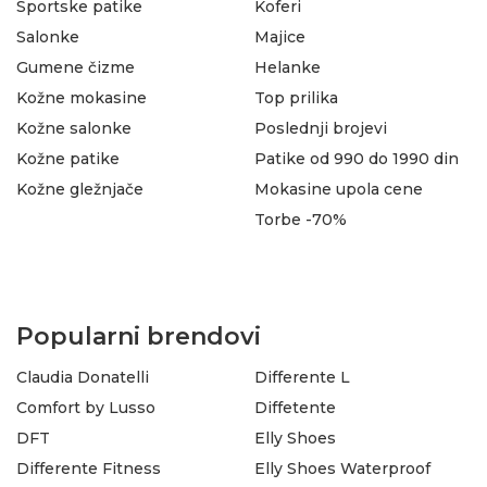
Sportske patike
Koferi
Salonke
Majice
Gumene čizme
Helanke
Kožne mokasine
Top prilika
Kožne salonke
Poslednji brojevi
Kožne patike
Patike od 990 do 1990 din
Kožne gležnjače
Mokasine upola cene
Torbe -70%
Popularni brendovi
Claudia Donatelli
Differente L
Comfort by Lusso
Diffetente
DFT
Elly Shoes
Differente Fitness
Elly Shoes Waterproof