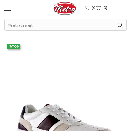
0
0
Pretraži sajt
TOP