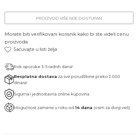
PROIZVOD VIŠE NIJE DOSTUPAN
Morate biti verifikovani korisnik kako bi ste videli cenu
proizvoda
Sačuvajte u listi želja
Rok isporuke 3-5 radnih dana!
Besplatna dostava
za sve porudžbine preko 2.000
dinara!
Sigurna i jednostavna online kupovina
Mogućnost zamene u roku od
14 dana
(osim za donji veš)