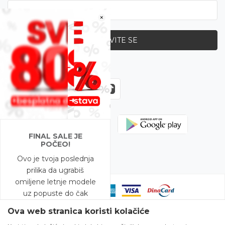
×
PRIJAVITE SE
Zapratite nas
FINAL SALE JE
POČEO!
Ovo je tvoja poslednja
prilika da ugrabiš
omiljene letnje modele
uz popuste do čak
-80%!
Ova web stranica koristi kolačiće