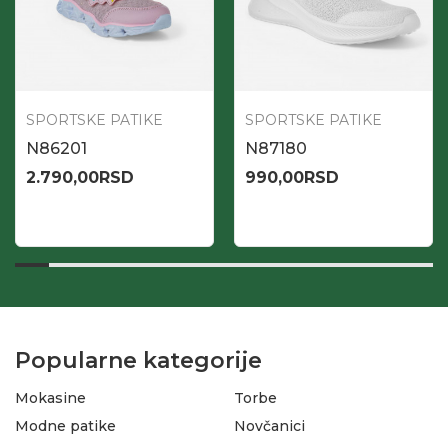
SPORTSKE PATIKE
SPORTSKE PATIKE
N86201
N87180
2.790,00
RSD
990,00
RSD
Popularne kategorije
Mokasine
Torbe
Modne patike
Novčanici