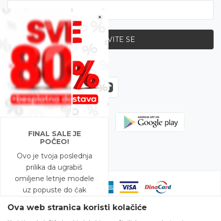
×
PRIJAVITE SE
Zapratite nas
FINAL SALE JE
POČEO!
Ovo je tvoja poslednja
prilika da ugrabiš
omiljene letnje modele
uz popuste do čak
-80%!
Ova web stranica koristi kolačiće