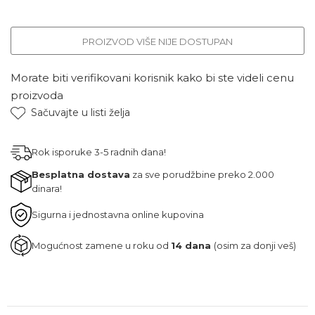
PROIZVOD VIŠE NIJE DOSTUPAN
Morate biti verifikovani korisnik kako bi ste videli cenu
proizvoda
Sačuvajte u listi želja
Rok isporuke 3-5 radnih dana!
Besplatna dostava
za sve porudžbine preko 2.000
dinara!
Sigurna i jednostavna online kupovina
Mogućnost zamene u roku od
14 dana
(osim za donji veš)