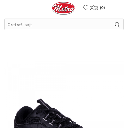
0
0
Pretraži sajt