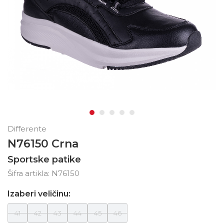
Differente
N76150 Crna
Sportske patike
Šifra artikla:
N76150
Izaberi veličinu:
41
42
43
44
45
46