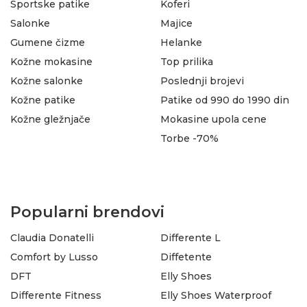
Sportske patike
Koferi
Salonke
Majice
Gumene čizme
Helanke
Kožne mokasine
Top prilika
Kožne salonke
Poslednji brojevi
Kožne patike
Patike od 990 do 1990 din
Kožne gležnjače
Mokasine upola cene
Torbe -70%
Popularni brendovi
Claudia Donatelli
Differente L
Comfort by Lusso
Diffetente
DFT
Elly Shoes
Differente Fitness
Elly Shoes Waterproof