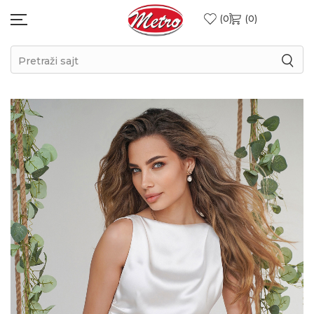
0
0
Pretraži sajt