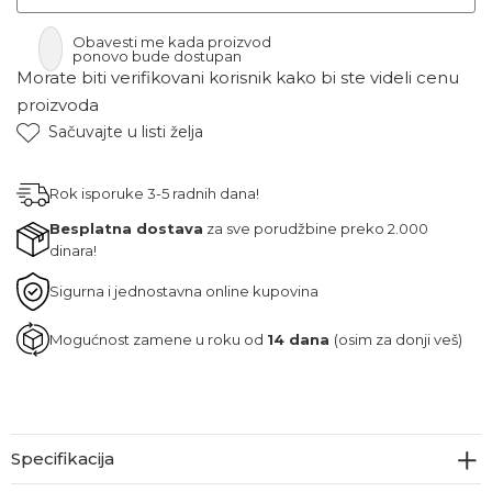
Obavesti me kada proizvod
ponovo bude dostupan
Morate biti verifikovani korisnik kako bi ste videli cenu
proizvoda
Sačuvajte u listi želja
Rok isporuke 3-5 radnih dana!
Besplatna dostava
za sve porudžbine preko 2.000
dinara!
Sigurna i jednostavna online kupovina
Mogućnost zamene u roku od
14 dana
(osim za donji veš)
Specifikacija