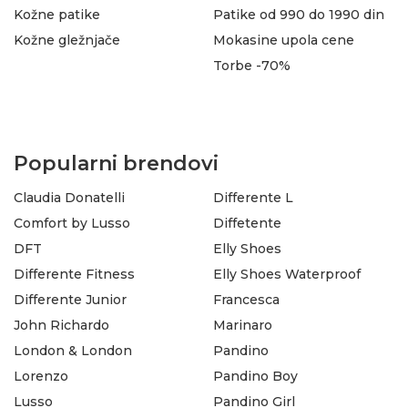
Kožne patike
Patike od 990 do 1990 din
Kožne gležnjače
Mokasine upola cene
Torbe -70%
Popularni brendovi
Claudia Donatelli
Differente L
Comfort by Lusso
Diffetente
DFT
Elly Shoes
Differente Fitness
Elly Shoes Waterproof
Differente Junior
Francesca
John Richardo
Marinaro
London & London
Pandino
Lorenzo
Pandino Boy
Lusso
Pandino Girl