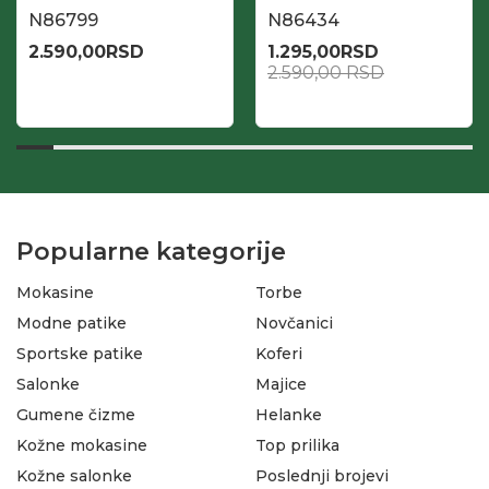
N86799
N86434
2.590,00
RSD
1.295,00
RSD
2.590,00
RSD
Popularne kategorije
Mokasine
Torbe
Modne patike
Novčanici
Sportske patike
Koferi
Salonke
Majice
Gumene čizme
Helanke
Kožne mokasine
Top prilika
Kožne salonke
Poslednji brojevi