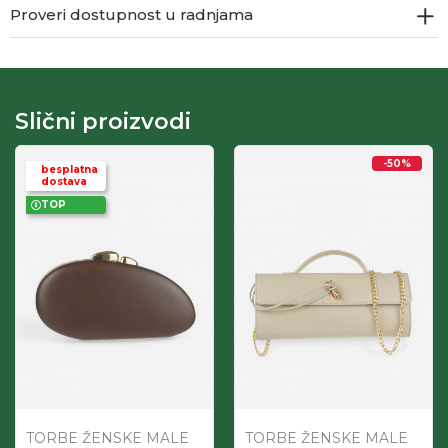
Proveri dostupnost u radnjama
Slični proizvodi
-50
%
besplatna
dostava
TOP
TORBE ŽENSKE MALE
TORBE ŽENSKE MALE