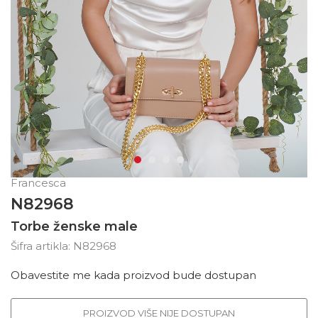
Francesca
N82968
Torbe ženske male
Šifra artikla:
N82968
Obavestite me kada proizvod bude dostupan
PROIZVOD VIŠE NIJE DOSTUPAN