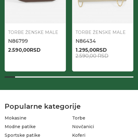
TORBE ŽENSKE MALE
TORBE ŽENSKE MALE
N86799
N86434
2.590,00
RSD
1.295,00
RSD
2.590,00
RSD
Popularne kategorije
Mokasine
Torbe
Modne patike
Novčanici
Sportske patike
Koferi