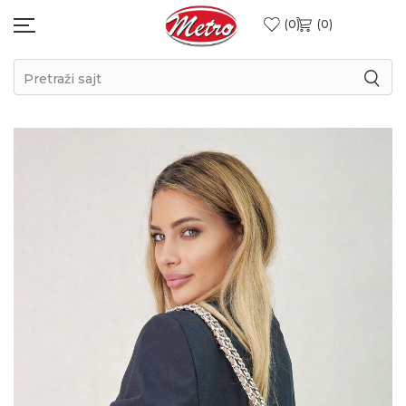
0
0
Pretraži sajt