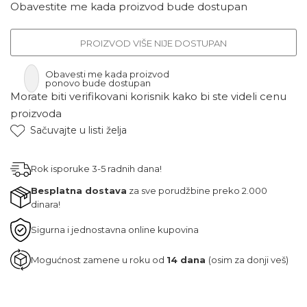
Obavestite me kada proizvod bude dostupan
PROIZVOD VIŠE NIJE DOSTUPAN
Obavesti me kada proizvod
ponovo bude dostupan
Morate biti verifikovani korisnik kako bi ste videli cenu
proizvoda
Sačuvajte u listi želja
Rok isporuke 3-5 radnih dana!
Besplatna dostava
za sve porudžbine preko 2.000
dinara!
Sigurna i jednostavna online kupovina
Mogućnost zamene u roku od
14 dana
(osim za donji veš)