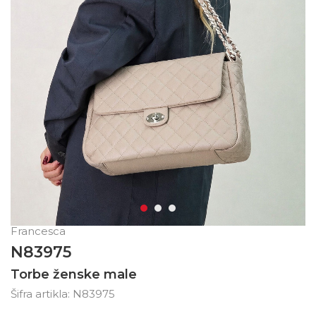
Francesca
N83975
Torbe ženske male
Šifra artikla:
N83975