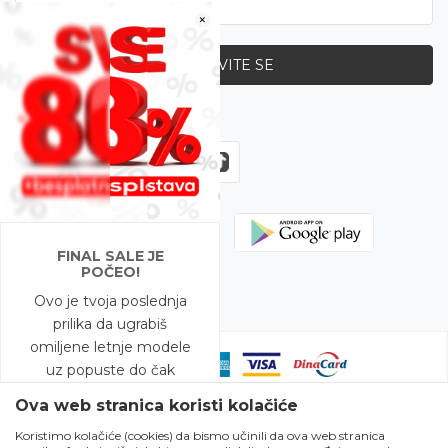
×
PRIJAVITE SE
Zapratite nas
FINAL SALE JE
POČEO!
Ovo je tvoja poslednja
prilika da ugrabiš
omiljene letnje modele
uz popuste do čak
-80%!
Ova web stranica koristi kolačiće
Koristimo kolačiće (cookies) da bismo učinili da ova web stranica
A to nije sve – na