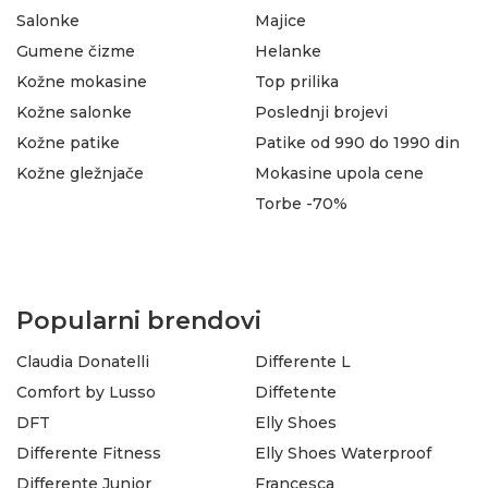
Salonke
Majice
Gumene čizme
Helanke
Kožne mokasine
Top prilika
Kožne salonke
Poslednji brojevi
Kožne patike
Patike od 990 do 1990 din
Kožne gležnjače
Mokasine upola cene
Torbe -70%
Popularni brendovi
Claudia Donatelli
Differente L
Comfort by Lusso
Diffetente
DFT
Elly Shoes
Differente Fitness
Elly Shoes Waterproof
Differente Junior
Francesca