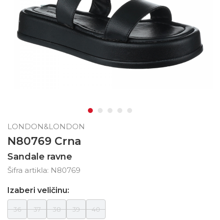
LONDON&LONDON
N80769 Crna
Sandale ravne
Šifra artikla:
N80769
Izaberi veličinu:
36
37
38
39
40