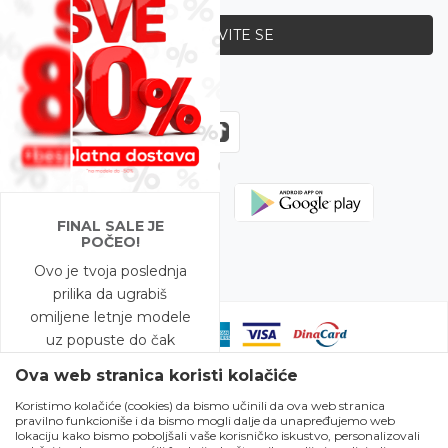
PRIJAVITE SE
Zapratite nas
FINAL SALE JE
POČEO!
Ovo je tvoja poslednja
prilika da ugrabiš
omiljene letnje modele
uz popuste do čak
-80%!
Ova web stranica koristi kolačiće
Koristimo kolačiće (cookies) da bismo učinili da ova web stranica
A to nije sve – na
pravilno funkcioniše i da bismo mogli dalje da unapređujemo web
Nastojimo da budemo što precizniji u opisu proizvoda, prikazu slika i
modele snižene do
lokaciju kako bismo poboljšali vaše korisničko iskustvo, personalizovali
samih cena, ali ne možemo garantovati da su sve informacije kompletne