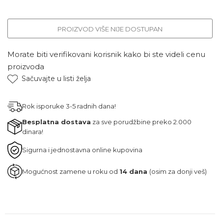
PROIZVOD VIŠE NIJE DOSTUPAN
Morate biti verifikovani korisnik kako bi ste videli cenu
proizvoda
Sačuvajte u listi želja
Rok isporuke 3-5 radnih dana!
Besplatna dostava
za sve porudžbine preko 2.000
dinara!
Sigurna i jednostavna online kupovina
Mogućnost zamene u roku od
14 dana
(osim za donji veš)