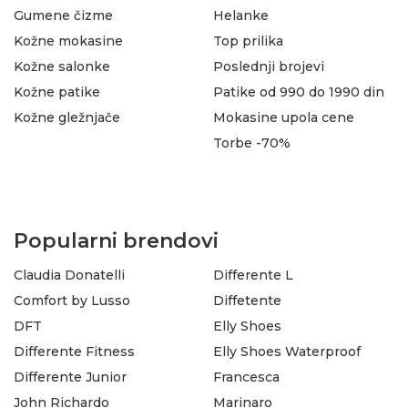
Gumene čizme
Helanke
Kožne mokasine
Top prilika
Kožne salonke
Poslednji brojevi
Kožne patike
Patike od 990 do 1990 din
Kožne gležnjače
Mokasine upola cene
Torbe -70%
Popularni brendovi
Claudia Donatelli
Differente L
Comfort by Lusso
Diffetente
DFT
Elly Shoes
Differente Fitness
Elly Shoes Waterproof
Differente Junior
Francesca
John Richardo
Marinaro