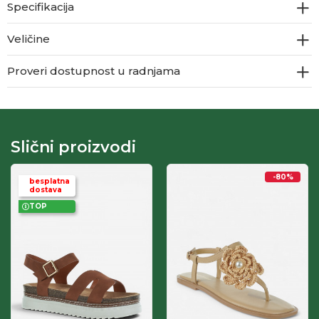
Specifikacija
Veličine
Proveri dostupnost u radnjama
Slični proizvodi
-80
%
besplatna
dostava
TOP