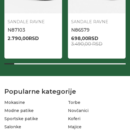
SANDALE RAVNE
SANDALE RAVNE
N87103
N86579
2.790,00
RSD
698,00
RSD
3.490,00
RSD
Popularne kategorije
Mokasine
Torbe
Modne patike
Novčanici
Sportske patike
Koferi
Salonke
Majice