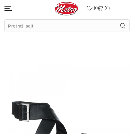
0
0
Pretraži sajt