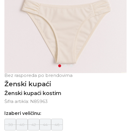
Bez rasporeda po brendovima
Ženski kupaći
Ženski kupaći kostim
Šifra artikla:
N85963
Izaberi veličinu:
38
40
42
44
46