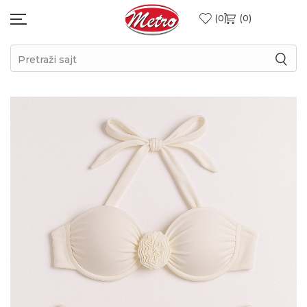
0
0
Pretraži sajt