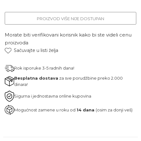
PROIZVOD VIŠE NIJE DOSTUPAN
Morate biti verifikovani korisnik kako bi ste videli cenu
proizvoda
Sačuvajte u listi želja
Rok isporuke 3-5 radnih dana!
Besplatna dostava
za sve porudžbine preko 2.000
dinara!
Sigurna i jednostavna online kupovina
Mogućnost zamene u roku od
14 dana
(osim za donji veš)