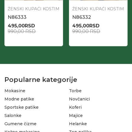
ŽENSKI KUPAĆI KOSTIM
ŽENSKI KUPAĆI KOSTIM
N86333
N86332
495,00
RSD
495,00
RSD
990,00
RSD
990,00
RSD
Popularne kategorije
Mokasine
Torbe
Modne patike
Novčanici
Sportske patike
Koferi
Salonke
Majice
Gumene čizme
Helanke
Kožne mokasine
Top prilika