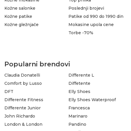
Kožne salonke
Poslednji brojevi
Kožne patike
Patike od 990 do 1990 din
Kožne gležnjače
Mokasine upola cene
Torbe -70%
Popularni brendovi
Claudia Donatelli
Differente L
Comfort by Lusso
Diffetente
DFT
Elly Shoes
Differente Fitness
Elly Shoes Waterproof
Differente Junior
Francesca
John Richardo
Marinaro
London & London
Pandino