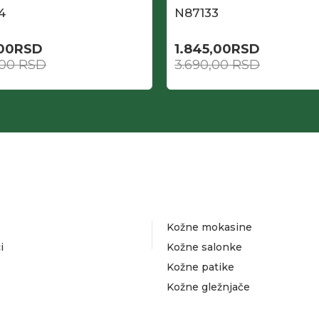
4
N87133
,00
RSD
1.845,00
RSD
,00
RSD
3.690,00
RSD
Kožne mokasine
i
Kožne salonke
Kožne patike
Kožne gležnjače