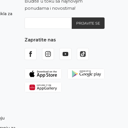
Budite u toku sa najnovijim
ponudama i novostima!
kla za
PRIJAVITE SE
Zapratite nas
nju