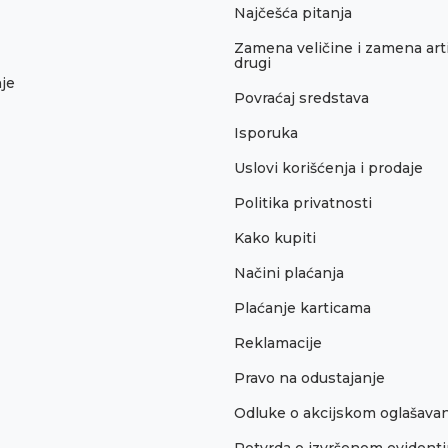
Najčešća pitanja
Zamena veličine i zamena arti
drugi
je
Povraćaj sredstava
Isporuka
Uslovi korišćenja i prodaje
Politika privatnosti
Kako kupiti
Načini plaćanja
Plaćanje karticama
Reklamacije
Pravo na odustajanje
Odluke o akcijskom oglašava