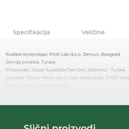
Specifikacija
Veličine
Kvalitet kontrolisao: Profi Lab d.o.o. Zemun, Beograd
Zemlja porekla: Turska
Proizvodac: Gezer Ayakkabi Deri San, Istanmul - Turska
Uvoznik: Obuca Metro d.o.o. Laze Kostica bb, 21460 Vrb
Vrsta obuce: Zenska papuca
Namena: Obuca za suvo vreme
Nacin izrade: Prosivena obuca
Materijal lica: Vestacka koza
Materijal postave: Tekstil
Ulozna tabanica: Vestacka koza
Slični proizvodi