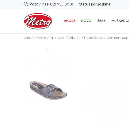
Pozovi nas! 021 795 3001
Status porudžbine
a
Mogućnost zamene u roku od 14 dana
AKCIJE
NOVO
ŽENE
MUŠKARCI
Obuća Metro
Proizvodi
Obuća
Papuče sve
Comfort pap