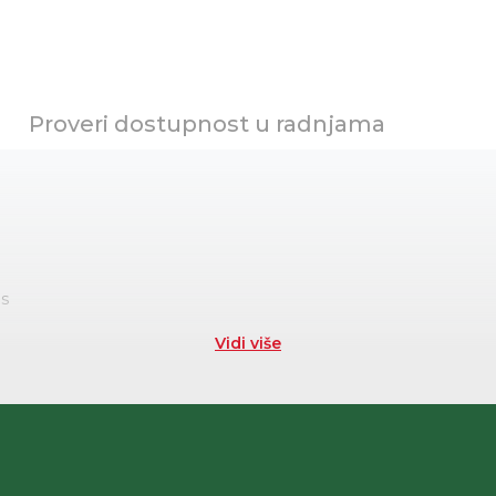
Proveri dostupnost u radnjama
as
Vidi više