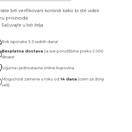
ate biti verifikovani korisnik kako bi ste videli
nu proizvoda
Sačuvajte u listi želja
Rok isporuke 3-5 radnih dana!
Besplatna dostava
za sve porudžbine preko 2.000
dinara!
Sigurna i jednostavna online kupovina
Mogućnost zamene u roku od
14 dana
(osim za donji
veš)