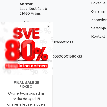
Lokacije
Adresa:
Laze Kostića bb
O nama
21460 Vrbas
Zaposlen
Telefon:
×
021 795 3001
Saradnja
Kontakt
Email:
onlinepodrska@obucametro.rs
Račun:
OTP Banka 325-9500500001380-33
PIB:
100637224
Matični broj
FINAL SALE JE
08698856
POČEO!
Ovo je tvoja poslednja
prilika da ugrabiš
omiljene letnje modele