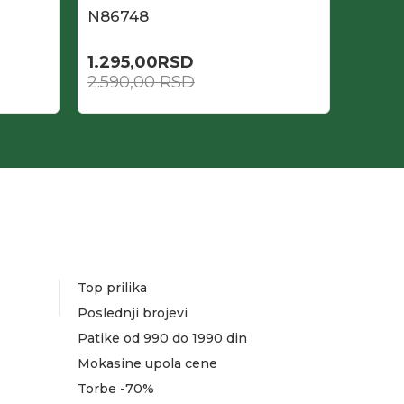
N86748
N865
1.295,00
RSD
1.036
2.590,00
RSD
2.590
Top prilika
Poslednji brojevi
Patike od 990 do 1990 din
Mokasine upola cene
Torbe -70%