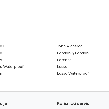
e L
John Richardo
te
London & London
es
Lorenzo
es Waterproof
Lusso
a
Lusso Waterproof
cije
Korisnički servis