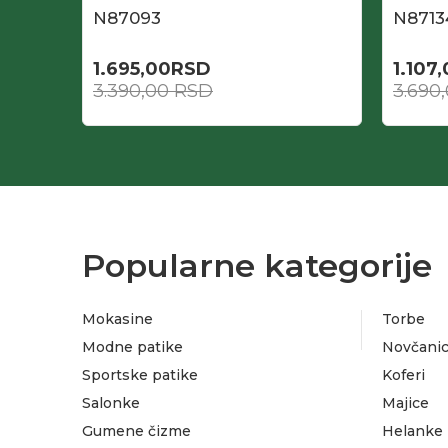
N87093
N8713
1.695,00
RSD
1.107
3.390,00
RSD
3.690
Popularne kategorije
Mokasine
Torbe
Modne patike
Novčanic
Sportske patike
Koferi
Salonke
Majice
Gumene čizme
Helanke