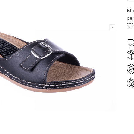
Mor
ce