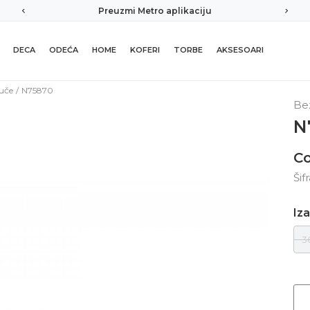
Preuzmi Metro aplikaciju
DECA
ODEĆA
HOME
KOFERI
TORBE
AKSESOARI
uče
N75870
Be
N
C
Šif
Iza
3