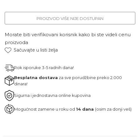
PROIZVOD VIŠE NIJE DOSTUPAN
Morate biti verifikovani korisnik kako bi ste videli cenu
proizvoda
Sačuvajte u listi želja
Rok isporuke 3-5 radnih dana!
Besplatna dostava
za sve porudžbine preko 2.000
dinara!
Sigurna i jednostavna online kupovina
Mogućnost zamene u roku od
14 dana
(osim za donji veš)