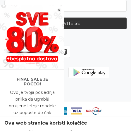
×
PRIJAVITE SE
Zapratite nas
FINAL SALE JE
POČEO!
Ovo je tvoja poslednja
prilika da ugrabiš
omiljene letnje modele
uz popuste do čak
-80%!
Ova web stranica koristi kolačiće