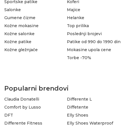
Sportske patike
Koferi
Salonke
Majice
Gumene čizme
Helanke
Kožne mokasine
Top prilika
Kožne salonke
Poslednji brojevi
Kožne patike
Patike od 990 do 1990 din
Kožne gležnjače
Mokasine upola cene
Torbe -70%
Popularni brendovi
Claudia Donatelli
Differente L
Comfort by Lusso
Diffetente
DFT
Elly Shoes
Differente Fitness
Elly Shoes Waterproof