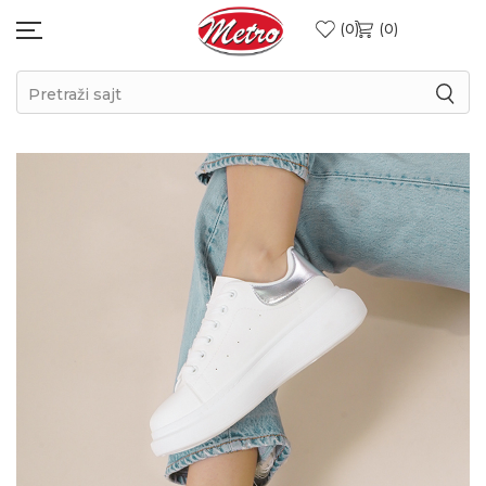
0
0
Pretraži sajt