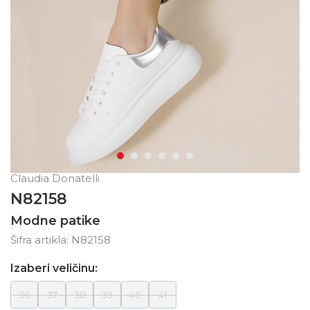
Claudia Donatelli
N82158
Modne patike
Šifra artikla:
N82158
Izaberi veličinu:
36
37
38
39
40
41