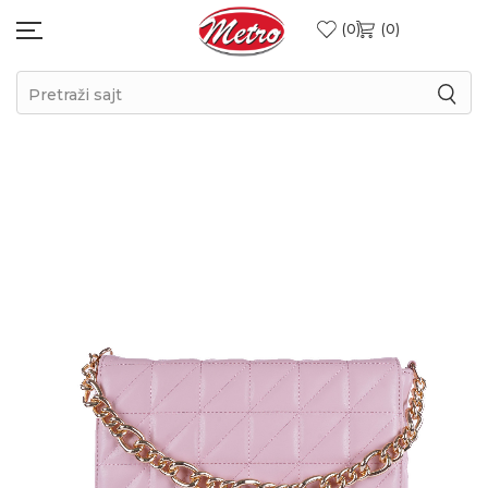
0
0
Pretraži sajt