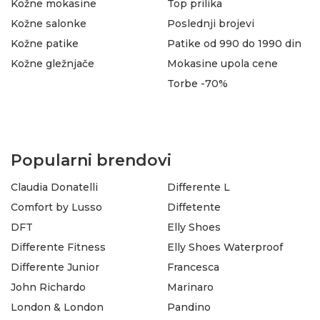
Kožne mokasine
Top prilika
Kožne salonke
Poslednji brojevi
Kožne patike
Patike od 990 do 1990 din
Kožne gležnjače
Mokasine upola cene
Torbe -70%
Popularni brendovi
Claudia Donatelli
Differente L
Comfort by Lusso
Diffetente
DFT
Elly Shoes
Differente Fitness
Elly Shoes Waterproof
Differente Junior
Francesca
John Richardo
Marinaro
London & London
Pandino