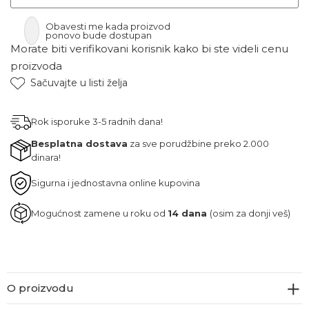
Obavesti me kada proizvod
ponovo bude dostupan
Morate biti verifikovani korisnik kako bi ste videli cenu
proizvoda
Sačuvajte u listi želja
Rok isporuke 3-5 radnih dana!
Besplatna dostava
za sve porudžbine preko 2.000
dinara!
Sigurna i jednostavna online kupovina
Mogućnost zamene u roku od
14 dana
(osim za donji veš)
O proizvodu