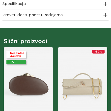
Specifikacija
Proveri dostupnost u radnjama
Slični proizvodi
-50
%
besplatna
dostava
TOP