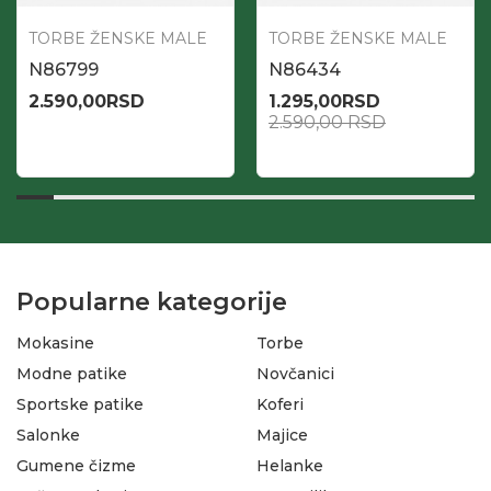
TORBE ŽENSKE MALE
TORBE ŽENSKE MALE
N86799
N86434
2.590,00
RSD
1.295,00
RSD
2.590,00
RSD
Popularne kategorije
Mokasine
Torbe
Modne patike
Novčanici
Sportske patike
Koferi
Salonke
Majice
Gumene čizme
Helanke