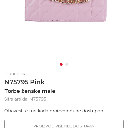
Francesca
N75795 Pink
Torbe ženske male
Šifra artikla:
N75795
Obavestite me kada proizvod bude dostupan
PROIZVOD VIŠE NIJE DOSTUPAN