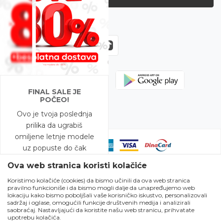
Zapratite nas
FINAL SALE JE
POČEO!
Ovo je tvoja poslednja
prilika da ugrabiš
omiljene letnje modele
uz popuste do čak
-80%!
Ova web stranica koristi kolačiće
Koristimo kolačiće (cookies) da bismo učinili da ova web stranica
A to nije sve – na
pravilno funkcioniše i da bismo mogli dalje da unapređujemo web
Nastojimo da budemo što precizniji u opisu proizvoda, prikazu slika i
modele snižene do
lokaciju kako bismo poboljšali vaše korisničko iskustvo, personalizovali
samih cena, ali ne možemo garantovati da su sve informacije kompletne
sadržaj i oglase, omogućili funkcije društvenih medija i analizirali
-50% očekuje te i
i bez grešaka. Svi artikli prikazani na sajtu su deo naše ponude i ne
saobraćaj. Nastavljajući da koristite našu web stranicu, prihvatate
podrazumeva da su dostupni u svakom trenutku. Raspoloživost robe
BESPLATNA DOSTAVA!
upotrebu kolačića.