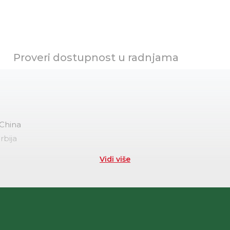
Proveri dostupnost u radnjama
China
rbija
Vidi više