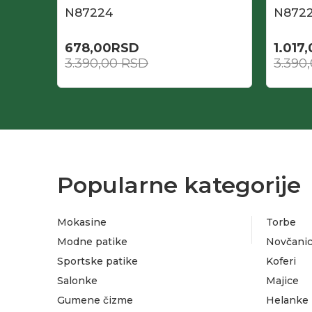
N87224
N872
678,00
RSD
1.017
3.390,00
RSD
3.390
Popularne kategorije
Mokasine
Torbe
Modne patike
Novčanic
Sportske patike
Koferi
Salonke
Majice
Gumene čizme
Helanke