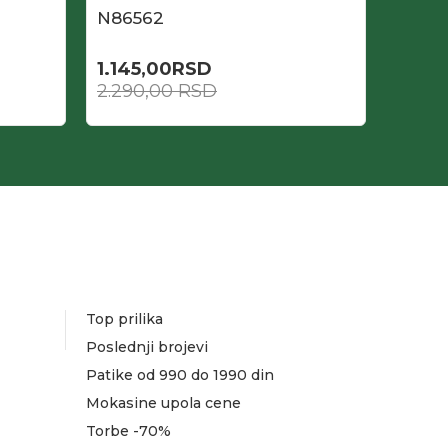
N86562
N871
1.145,00
RSD
1.295
2.290,00
RSD
2.590
Top prilika
Poslednji brojevi
Patike od 990 do 1990 din
Mokasine upola cene
Torbe -70%