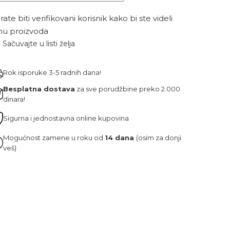
ate biti verifikovani korisnik kako bi ste videli
nu proizvoda
Sačuvajte u listi želja
Rok isporuke 3-5 radnih dana!
Besplatna dostava
za sve porudžbine preko 2.000
dinara!
Sigurna i jednostavna online kupovina
Mogućnost zamene u roku od
14 dana
(osim za donji
veš)