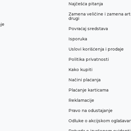
Najčešća pitanja
Zamena veličine i zamena arti
drugi
je
Povraćaj sredstava
Isporuka
Uslovi korišćenja i prodaje
Politika privatnosti
Kako kupiti
Načini plaćanja
Plaćanje karticama
Reklamacije
Pravo na odustajanje
Odluke o akcijskom oglašava