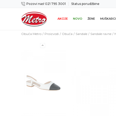
Pozovi nas! 021 795 3001
Status porudžbine
icama
Mogućnost zamene u roku od 14 dana
AKCIJE
NOVO
ŽENE
MUŠKARCI
Obuća Metro
Proizvodi
Obuća
Sandale
Sandale ravne