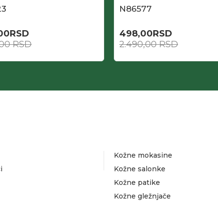
23
N86577
,00
RSD
498,00
RSD
,00
RSD
2.490,00
RSD
Kožne mokasine
i
Kožne salonke
Kožne patike
Kožne gležnjače