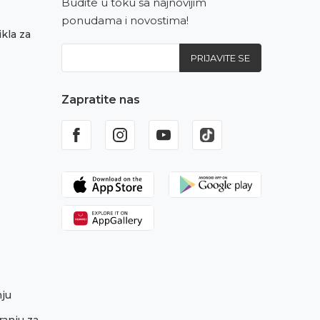
Budite u toku sa najnovijim
ponudama i novostima!
kla za
PRIJAVITE SE
Zapratite nas
nju