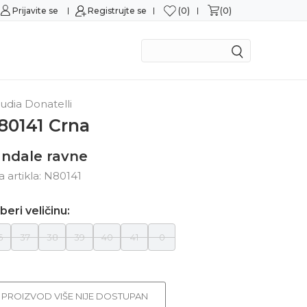
0
0
Prijavite se
Sigurno plaćanje platnim karticama
Registrujte se
Mogu
udia Donatelli
80141 Crna
ndale ravne
ra artikla:
N80141
beri veličinu:
6
37
38
39
40
41
0
PROIZVOD VIŠE NIJE DOSTUPAN