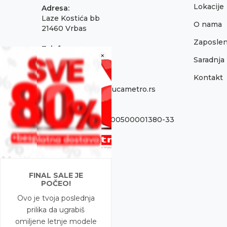
Lokacije
Adresa:
Laze Kostića bb
O nama
21460 Vrbas
Zaposlen
Telefon:
×
021 795 3001
Saradnja
Kontakt
Email:
onlinepodrska@obucametro.rs
Račun:
OTP Banka 325-9500500001380-33
PIB:
100637224
Matični broj
FINAL SALE JE
08698856
POČEO!
Ovo je tvoja poslednja
prilika da ugrabiš
omiljene letnje modele