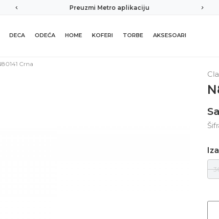
Preuzmi Metro aplikaciju
DECA
ODEĆA
HOME
KOFERI
TORBE
AKSESOARI
N80141 Crna
Cla
N
Sa
Šif
Iza
3