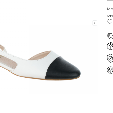
Mor
ce