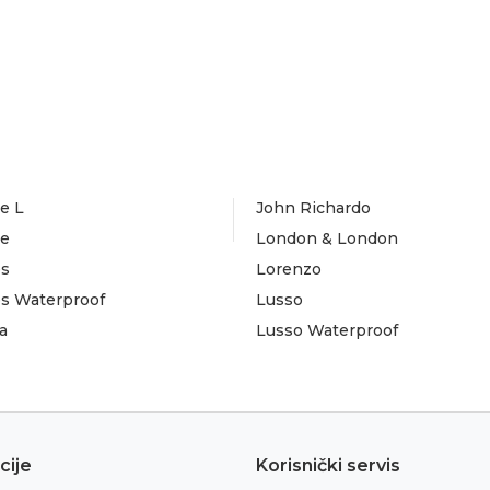
e L
John Richardo
te
London & London
es
Lorenzo
es Waterproof
Lusso
a
Lusso Waterproof
cije
Korisnički servis