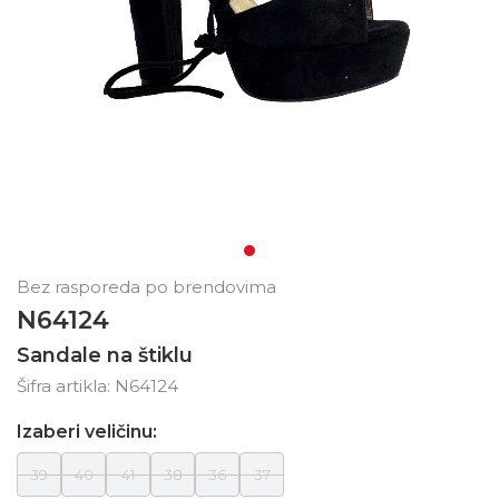
Bez rasporeda po brendovima
N64124
Sandale na štiklu
Šifra artikla:
N64124
Izaberi veličinu:
39
40
41
38
36
37