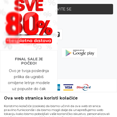
PRIJAVITE SE
Zapratite nas
FINAL SALE JE
POČEO!
Ovo je tvoja poslednja
prilika da ugrabiš
omiljene letnje modele
uz popuste do čak
-80%!
Ova web stranica koristi kolačiće
Koristimo kolačiće (cookies) da bismo učinili da ova web stranica
A to nije sve – na
pravilno funkcioniše i da bismo mogli dalje da unapređujemo web
Nastojimo da budemo što precizniji u opisu proizvoda, prikazu slika i
modele snižene do
lokaciju kako bismo poboljšali vaše korisničko iskustvo, personalizovali
samih cena, ali ne možemo garantovati da su sve informacije kompletne