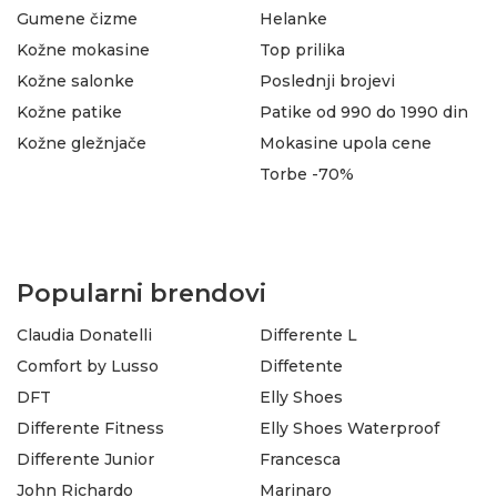
Gumene čizme
Helanke
Kožne mokasine
Top prilika
Kožne salonke
Poslednji brojevi
Kožne patike
Patike od 990 do 1990 din
Kožne gležnjače
Mokasine upola cene
Torbe -70%
Popularni brendovi
Claudia Donatelli
Differente L
Comfort by Lusso
Diffetente
DFT
Elly Shoes
Differente Fitness
Elly Shoes Waterproof
Differente Junior
Francesca
John Richardo
Marinaro