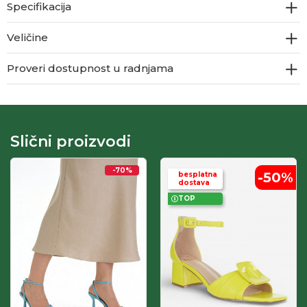
Specifikacija
Veličine
Proveri dostupnost u radnjama
Slični proizvodi
-70
%
-50
%
besplatna
dostava
TOP