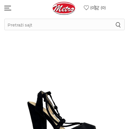
0
0
Pretraži sajt