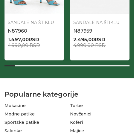
SANDALE NA ŠTIKLU
SANDALE NA ŠTIKLU
N87960
N87959
1.497,00
RSD
2.495,00
RSD
4.990,00
RSD
4.990,00
RSD
Popularne kategorije
Mokasine
Torbe
Modne patike
Novčanici
Sportske patike
Koferi
Salonke
Majice