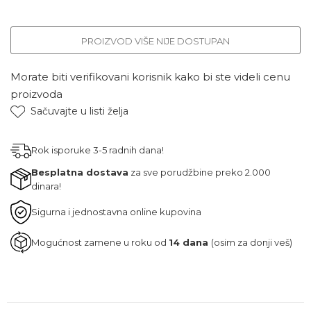
PROIZVOD VIŠE NIJE DOSTUPAN
Morate biti verifikovani korisnik kako bi ste videli cenu
proizvoda
Sačuvajte u listi želja
Rok isporuke 3-5 radnih dana!
Besplatna dostava
za sve porudžbine preko 2.000
dinara!
Sigurna i jednostavna online kupovina
Mogućnost zamene u roku od
14 dana
(osim za donji veš)