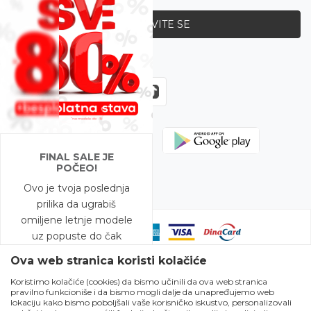
PRIJAVITE SE
Zapratite nas
FINAL SALE JE
POČEO!
Ovo je tvoja poslednja
prilika da ugrabiš
omiljene letnje modele
uz popuste do čak
-80%!
Ova web stranica koristi kolačiće
Koristimo kolačiće (cookies) da bismo učinili da ova web stranica
A to nije sve – na
pravilno funkcioniše i da bismo mogli dalje da unapređujemo web
Nastojimo da budemo što precizniji u opisu proizvoda, prikazu slika i
modele snižene do
lokaciju kako bismo poboljšali vaše korisničko iskustvo, personalizovali
samih cena, ali ne možemo garantovati da su sve informacije kompletne