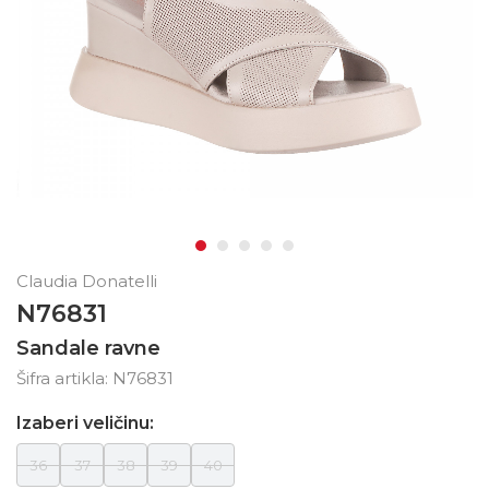
Claudia Donatelli
N76831
Sandale ravne
Šifra artikla:
N76831
Izaberi veličinu:
36
37
38
39
40