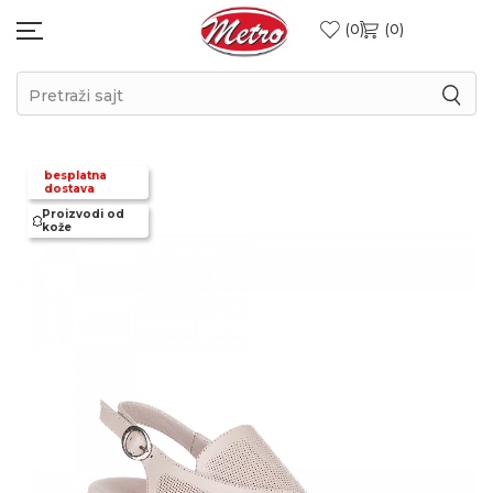
0
0
Pretraži sajt
besplatna
dostava
Proizvodi od
kože