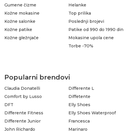
Gumene čizme
Helanke
Kožne mokasine
Top prilika
Kožne salonke
Poslednji brojevi
Kožne patike
Patike od 990 do 1990 din
Kožne gležnjače
Mokasine upola cene
Torbe -70%
Popularni brendovi
Claudia Donatelli
Differente L
Comfort by Lusso
Diffetente
DFT
Elly Shoes
Differente Fitness
Elly Shoes Waterproof
Differente Junior
Francesca
John Richardo
Marinaro