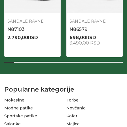
SANDALE RAVNE
SANDALE RAVNE
N87103
N86579
2.790,00
RSD
698,00
RSD
3.490,00
RSD
Popularne kategorije
Mokasine
Torbe
Modne patike
Novčanici
Sportske patike
Koferi
Salonke
Majice