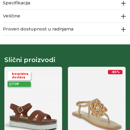
Specifikacija
Veličine
Proveri dostupnost u radnjama
Slični proizvodi
-80
%
besplatna
dostava
TOP