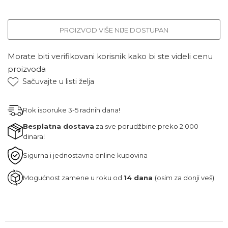
PROIZVOD VIŠE NIJE DOSTUPAN
Morate biti verifikovani korisnik kako bi ste videli cenu
proizvoda
Sačuvajte u listi želja
Rok isporuke 3-5 radnih dana!
Besplatna dostava
za sve porudžbine preko 2.000
dinara!
Sigurna i jednostavna online kupovina
Mogućnost zamene u roku od
14 dana
(osim za donji veš)